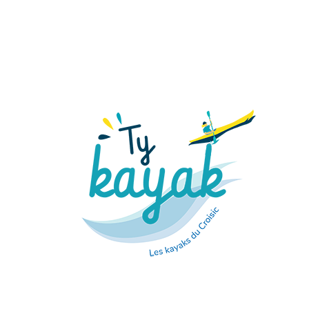
ayak vous propose des locations de kayak et stand up
e Guérandaise.
 service de location Ty Vélo en 2021 et avec une
e Kayak devient donc pour sa neuvième saison Ty
t à bientôt sur l’eau
 à Batz sur mer